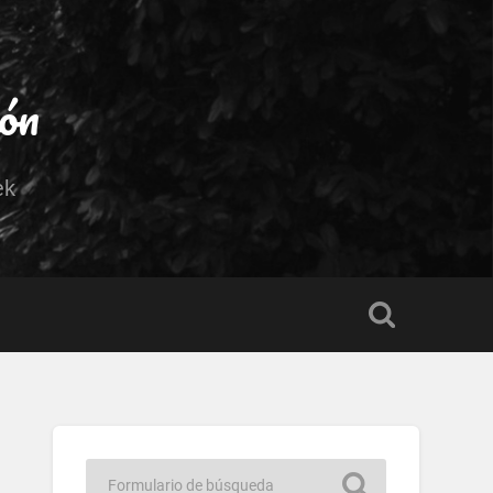
ión
ek