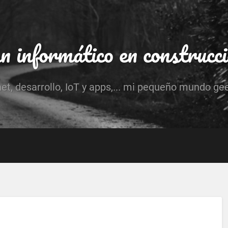
 informático en construcc
net, desarrollo, IoT y apps,... mi pequeño mundo ge