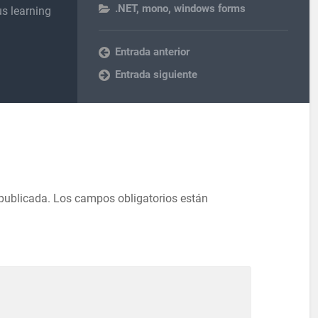
.NET
,
mono
,
windows forms
s learning
Entrada anterior
Entrada siguiente
 publicada.
Los campos obligatorios están