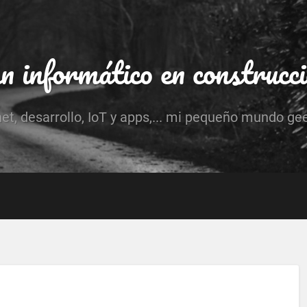
 informático en construcc
net, desarrollo, IoT y apps,... mi pequeño mundo ge