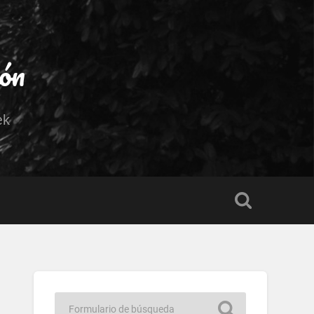
ión
ek