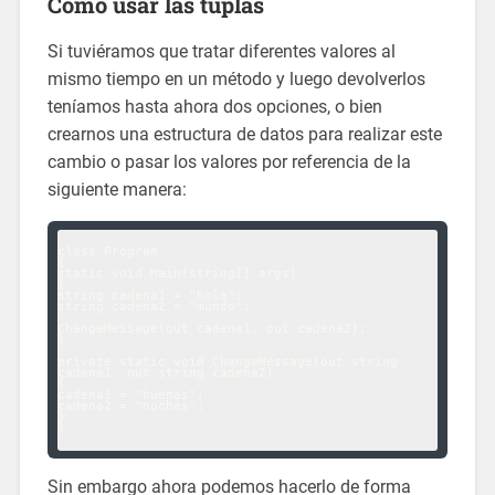
Como usar las tuplas
Si tuviéramos que tratar diferentes valores al
mismo tiempo en un método y luego devolverlos
teníamos hasta ahora dos opciones, o bien
crearnos una estructura de datos para realizar este
cambio o pasar los valores por referencia de la
siguiente manera:
class Program

{

static void Main(string[] args)

{

string cadena1 = "hola";

string cadena2 = "mundo";

ChangeMessage(out cadena1, out cadena2);

}

private static void ChangeMessage(out string 
cadena1, out string cadena2)

{

cadena1 = "buenas";

cadena2 = "noches";

}

}

Sin embargo ahora podemos hacerlo de forma