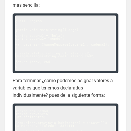
mas sencilla:
class Program

{

static void Main(string[] args)

{

string cadena1 = "hola";

string cadena2= "mundo";

var cadenas= ChangeMessage(cadena1 , cadena2);

}

private static (string c1, string c2) 
ChangeMessage(string cad1, string cad2)

{

return (cad2, cad1);

}

Para terminar ¿cómo podemos asignar valores a
variables que tenemos declaradas
individualmente? pues de la siguiente forma:
string comunidad;

string provincia;

int habitantes;

(comunidad,provincia,habitantes) = ("Castilla - 
La Mancha", "Toledo", 83741);
