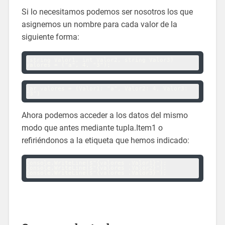
Si lo necesitamos podemos ser nosotros los que
asignemos un nombre para cada valor de la
siguiente forma:
(string Valor1, int Valor2, string Valor3) 
var valores = (Valor1: "a", Valor2: 4, Valor3: 
Ahora podemos acceder a los datos del mismo
modo que antes mediante tupla.Item1 o
refiriéndonos a la etiqueta que hemos indicado:
Console.WriteLine($"{valores .Valor1}");

Console.WriteLine($"{valores .Valor2}");
