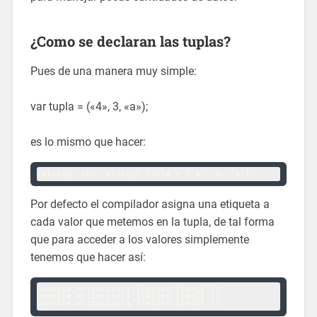
¿Como se declaran las tuplas?
Pues de una manera muy simple:
var tupla = («4», 3, «a»);
es lo mismo que hacer:
Por defecto el compilador asigna una etiqueta a
cada valor que metemos en la tupla, de tal forma
que para acceder a los valores simplemente
tenemos que hacer así:
Console.WriteLine($"{values.Item1}");

Console.WriteLine($"{values.Item2}");
