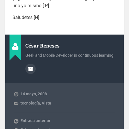
uno yo mismo [:P]
Saludetes [H]
César Reneses
Geek and Mobile Developer in continuous learning
14 mayo, 2008
tecnología
,
Vista
Entrada anterior