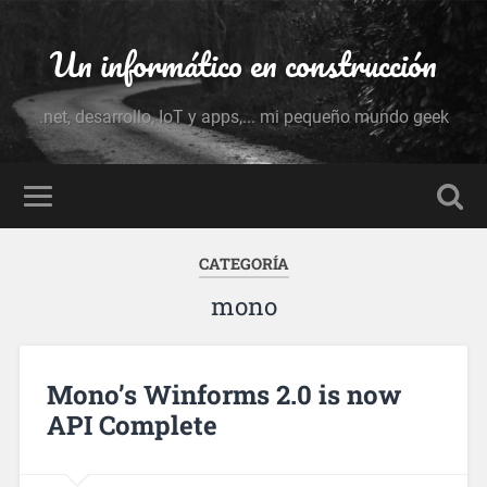
Un informático en construcción
.net, desarrollo, IoT y apps,... mi pequeño mundo geek
CATEGORÍA
mono
Mono’s Winforms 2.0 is now
API Complete