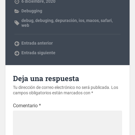
6 diciembre, 2020
Debugging
debug
,
debuging
,
depuración
,
ios
,
macos
,
safari
,
web
Entrada anterior
Entrada siguiente
Deja una respuesta
Tu dirección de correo electrónico no será publicada.
Los
campos obligatorios están marcados con
*
Comentario
*