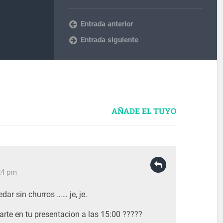
Entrada anterior
Entrada siguiente
AÑADE EL TUYO
:24 pm
dar sin churros …… je, je.
rte en tu presentacion a las 15:00 ?????