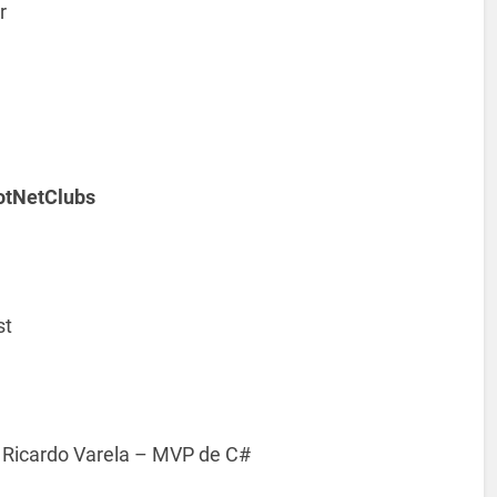
r
otNetClubs
st
Ricardo Varela – MVP de C#