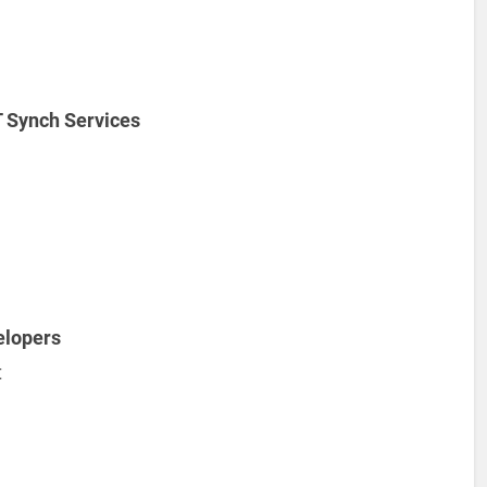
 Synch Services
elopers
t