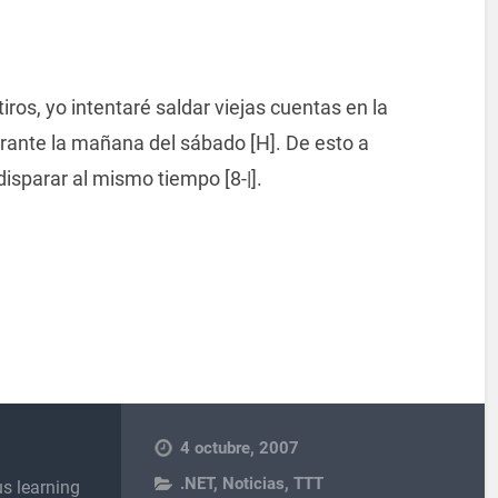
tiros, yo intentaré saldar viejas cuentas en la
urante la mañana del sábado [H]. De esto a
disparar al mismo tiempo [8-|].
4 octubre, 2007
.NET
,
Noticias
,
TTT
s learning