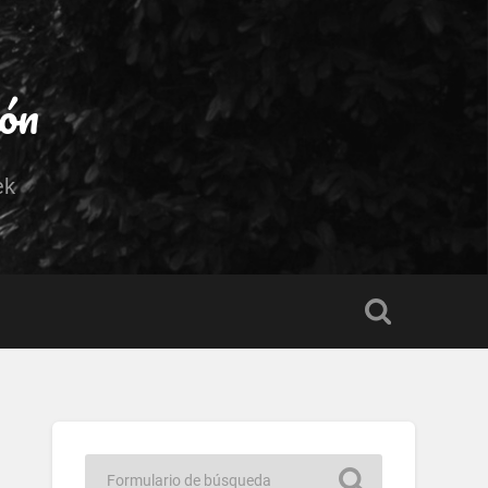
ión
ek