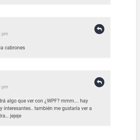
5 pm
dia cabrones
0 pm
ndrá algo que ver con ¿WPF? mmm…. hay
 interesantes.. también me gustaría ver a
tra… jejeje