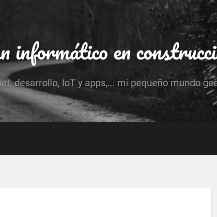
 informático en construcc
net, desarrollo, IoT y apps,... mi pequeño mundo ge