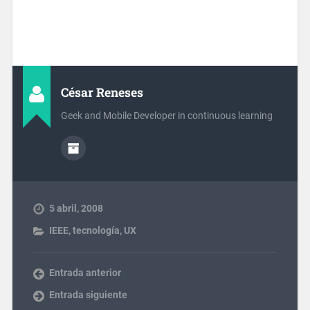
César Reneses
Geek and Mobile Developer in continuous learning
5 abril, 2008
IEEE
,
tecnología
,
UX
Entrada anterior
Entrada siguiente