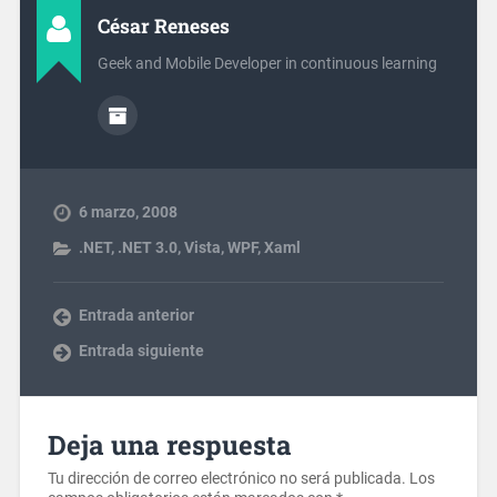
César Reneses
Geek and Mobile Developer in continuous learning
6 marzo, 2008
.NET
,
.NET 3.0
,
Vista
,
WPF
,
Xaml
Entrada anterior
Entrada siguiente
Deja una respuesta
Tu dirección de correo electrónico no será publicada.
Los