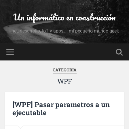
Un informático en construcción
.net, desarrollo, IoT y apps,... mi pequeño mundo geek
CATEGORÍA
WPF
[WPF] Pasar parametros a un
ejecutable