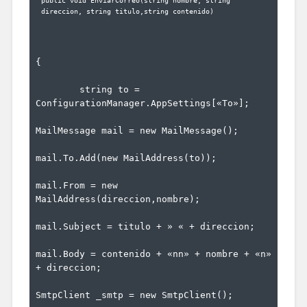
public
void
 EnviarCorreo(
string
 nombre, 
string
direccion, 
string
 titulo,
string
 contenido)
{
	string
 to = 
ConfigurationManager.AppSettings[
«To»
];
MailMessage mail = 
new
 MailMessage();
mail.To.Add(
new
 MailAddress(to));
mail.From = 
new
MailAddress(direccion,nombre);
mail.Subject = titulo + 
» «
 + direccion;
mail.Body = contenido + 
«nn»
 + nombre + 
«n»
+ direccion;
SmtpClient _smtp = 
new
 SmtpClient();