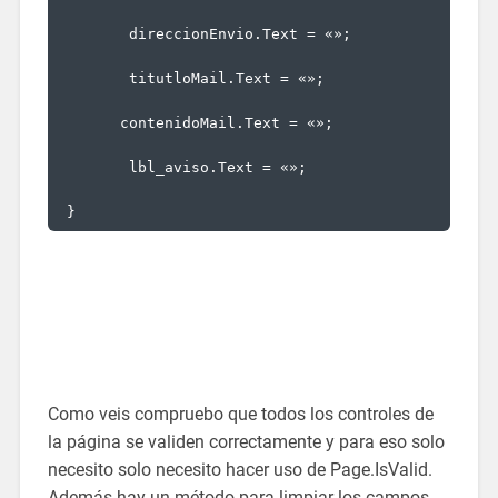
        direccionEnvio.Text = 
«»
;
        titutloMail.Text = 
«»
;
       contenidoMail.Text = 
«»
;
        lbl_aviso.Text = 
«»
;
 }
Como veis compruebo que todos los controles de
la página se validen correctamente y para eso solo
necesito solo necesito hacer uso de Page.IsValid.
Además hay un método para limpiar los campos