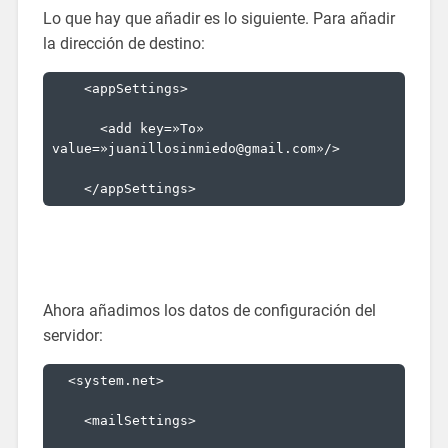
Lo que hay que añadir es lo siguiente. Para añadir
la dirección de destino:
<
appSettings
>
<
add
key
=»To»
value
=»juanillosinmiedo@gmail.com»
/>
</
appSettings
>
Ahora añadimos los datos de configuración del
servidor:
<
system.net
>
<
mailSettings
>