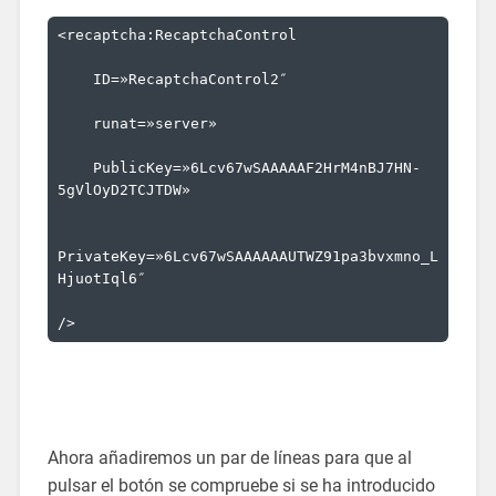
<
recaptcha:RecaptchaControl
ID
=»RecaptchaControl2″
runat
=»server»
PublicKey
=»6Lcv67wSAAAAAF2HrM4nBJ7HN-
5gVlOyD2TCJTDW»
PrivateKey
=»6Lcv67wSAAAAAAUTWZ91pa3bvxmno_L
HjuotIql6″
/>
Ahora añadiremos un par de líneas para que al
pulsar el botón se compruebe si se ha introducido