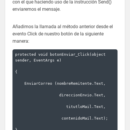
con el que haciendo uso de la instrucción Send()
enviaremos el mensaje.
Añadimos la llamada al método anterior desde el
evento Click de nuestro botón de la siguiente
manera:
protected
void
 botonEnviar_Click(
object
sender, EventArgs e)
{
    EnviarCorreo (nombreRemitente.Text,
                   direccionEnvio.Text,
                      titutloMail.Text,
                    contenidoMail.Text);
}