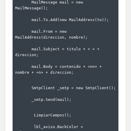
       MailMessage mail = 
new
MailMessage();
       mail.To.Add(
new
 MailAddress(to));
       mail.From = 
new
MailAddress(direccion, nombre);
       mail.Subject = titulo + 
» «
 + 
direccion;
       mail.Body = contenido + 
«nn»
 + 
nombre + 
«n»
 + direccion;
       SmtpClient _smtp = 
new
 SmtpClient();
       _smtp.Send(mail);
        LimpiarCampos();
        lbl_aviso.BackColor = 