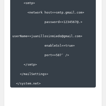
<
smtp
>
<
network
host
=»smtp.gmail.com»
password
=»1234567@.»
userName
=»juanillosinmiedo@gmail.com»
enableSsl
=»true»
port
=»587″
/>
</
smtp
>
</
mailSettings
>
</
system.net
>