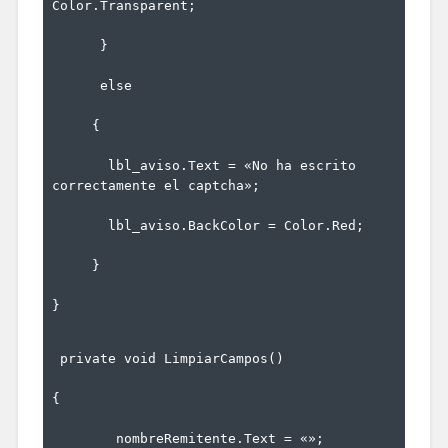
Color.Transparent;
      }
else
     {
       lbl_aviso.Text = 
«No ha escrito 
correctamente el captcha»
;
       lbl_aviso.BackColor = Color.Red;
     }
}
private
void
 LimpiarCampos()
{
        nombreRemitente.Text = 
«»
;