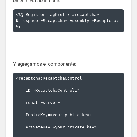
en el inicio de la clase:
<%@ Register TagPrefix=»recaptcha» 
Namespace=»Recaptcha» Assembly=»Recaptcha» 
%>
Y agregamos el componente:
<
recaptcha:RecaptchaControl
ID
=»RecaptchaControl1″
runat
=»server»
PublicKey
=»your_public_key»
PrivateKey
=»your_private_key»