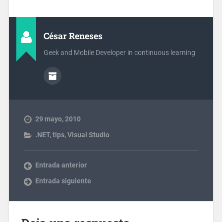
César Reneses
Geek and Mobile Developer in continuous learning
29 mayo, 2010
.NET
,
tips
,
Visual Studio
Entrada anterior
Entrada siguiente