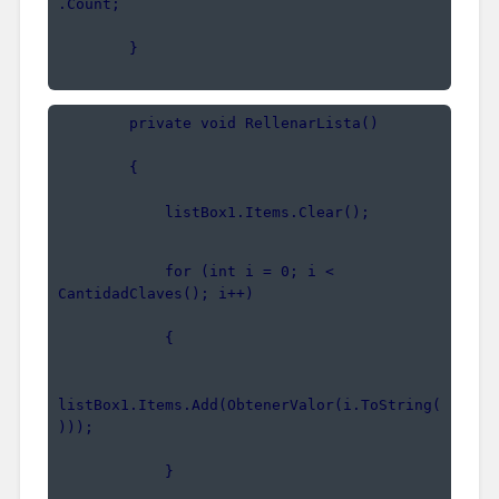
.Count;
        }
        private void RellenarLista()
        {
            listBox1.Items.Clear();
            for (int i = 0; i < 
CantidadClaves(); i++)
            {
listBox1.Items.Add(ObtenerValor(i.ToString(
)));
            }