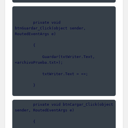
        private void 
btnGuardar_Click(object sender, 
RoutedEventArgs e)
        {
            Guardar(txtWriter.Text, 
«archivoPrueba.txt»);
            txtWriter.Text = «»;
        }
        private void btnCargar_Click(object 
sender, RoutedEventArgs e)
        {