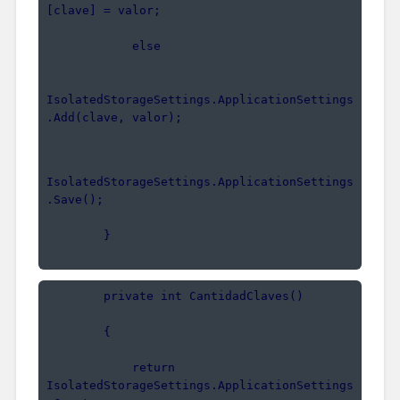
[clave] = valor;
            else
IsolatedStorageSettings.ApplicationSettings
.Add(clave, valor);
IsolatedStorageSettings.ApplicationSettings
.Save();
        }
        private int CantidadClaves()
        {
            return 
IsolatedStorageSettings.ApplicationSettings