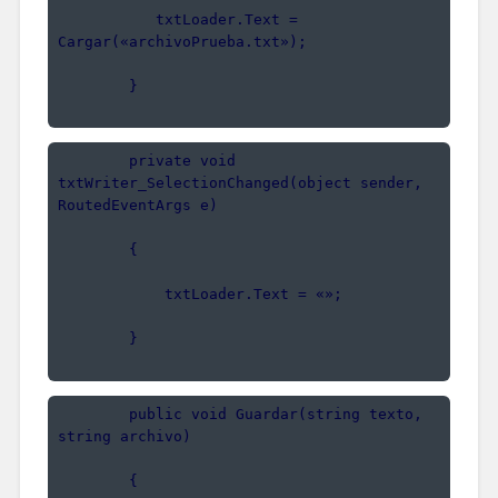
           txtLoader.Text = 
Cargar(«archivoPrueba.txt»);
        }
        private void 
txtWriter_SelectionChanged(object sender, 
RoutedEventArgs e)
        {
            txtLoader.Text = «»;
        }
        public void Guardar(string texto, 
string archivo)
        {