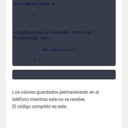
RoutedEventArgs e)
        {
EstablecerValor(contador.ToString(), 
txtEntrada.Text);
            RellenarLista();
        }
Los valores guardados permanecerán en el
teléfono mientras este no se resetee.
El código completo es este: