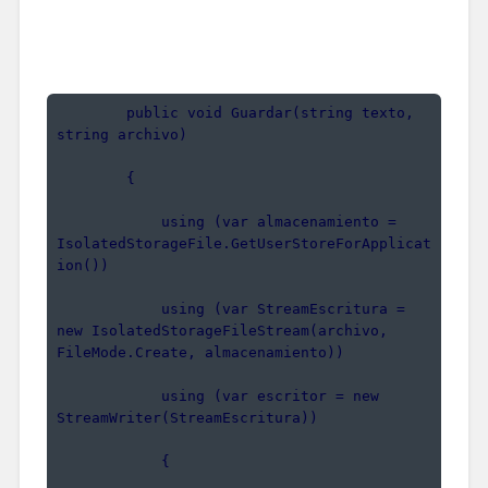
        public void Guardar(string texto, 
string archivo)
        {
            using (var almacenamiento = 
IsolatedStorageFile.GetUserStoreForApplicat
ion())
            using (var StreamEscritura = 
new IsolatedStorageFileStream(archivo, 
FileMode.Create, almacenamiento))
            using (var escritor = new 
StreamWriter(StreamEscritura))
            {