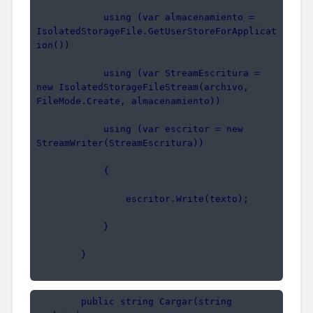
            using (var almacenamiento = 
IsolatedStorageFile.GetUserStoreForApplicat
ion())
            using (var StreamEscritura = 
new IsolatedStorageFileStream(archivo, 
FileMode.Create, almacenamiento))
            using (var escritor = new 
StreamWriter(StreamEscritura))
            {
                escritor.Write(texto);
            }
        }
        public string Cargar(string 