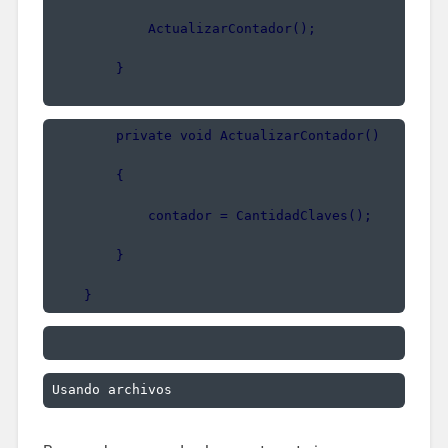
            ActualizarContador();
        }
        private void ActualizarContador()
        {
            contador = CantidadClaves();
        }
    }
Usando archivos