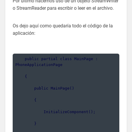
Por último hacemos uso de un objeto StreamWriter
o StreamReader para escribir o leer en el archivo.
Os dejo aquí como quedaría todo el código de la
aplicación:
    public partial class MainPage : 
PhoneApplicationPage
    {
        public MainPage()
        {
            InitializeComponent();
        }