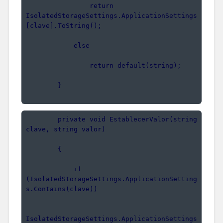
                return 
IsolatedStorageSettings.ApplicationSettings
[clave].ToString();
            else
                return default(string);
        }
        private void EstablecerValor(string 
clave, string valor)
        {
            if 
(IsolatedStorageSettings.ApplicationSetting
s.Contains(clave))
IsolatedStorageSettings.ApplicationSettings