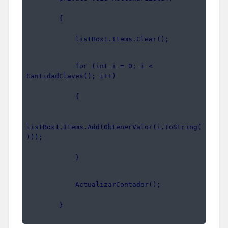
        {
            listBox1.Items.Clear();
            for (int i = 0; i < 
CantidadClaves(); i++)
            {
listBox1.Items.Add(ObtenerValor(i.ToString(
)));
            }
            ActualizarContador();
        }