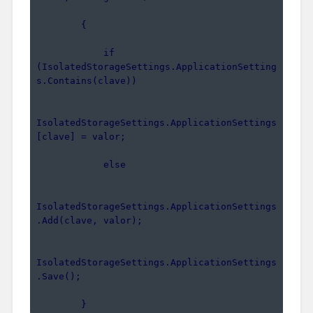
        {
            if 
(IsolatedStorageSettings.ApplicationSetting
s.Contains(clave))
IsolatedStorageSettings.ApplicationSettings
[clave] = valor;
            else
IsolatedStorageSettings.ApplicationSettings
.Add(clave, valor);
IsolatedStorageSettings.ApplicationSettings
.Save();
        }