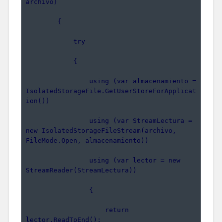
archivo)
        {
            try
            {
                using (var almacenamiento = 
IsolatedStorageFile.GetUserStoreForApplicat
ion())
                using (var StreamLectura = 
new IsolatedStorageFileStream(archivo, 
FileMode.Open, almacenamiento))
                using (var lector = new 
StreamReader(StreamLectura))
                {
                    return 
lector.ReadToEnd();