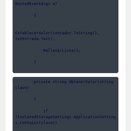
RoutedEventArgs e)
        {
EstablecerValor(contador.ToString(), 
txtEntrada.Text);
            RellenarLista();
        }
        private string ObtenerValor(string 
clave)
        {
            if 
(IsolatedStorageSettings.ApplicationSetting
s.Contains(clave))