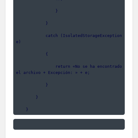
                }
            }
            catch (IsolatedStorageException 
e)
            {
                return «No se ha encontrado 
el archivo + Excepción: » + e;
            }
        }
    }