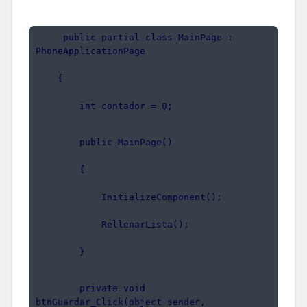
     public partial class MainPage : 
PhoneApplicationPage
    {
        int contador = 0;
        public MainPage()
        {
            InitializeComponent();
            RellenarLista();
        }
        private void 
btnGuardar_Click(object sender, 