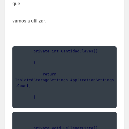
que
vamos a utilizar.
        private int CantidadClaves()
        {
            return 
IsolatedStorageSettings.ApplicationSettings
.Count;
        }
        private void RellenarLista()