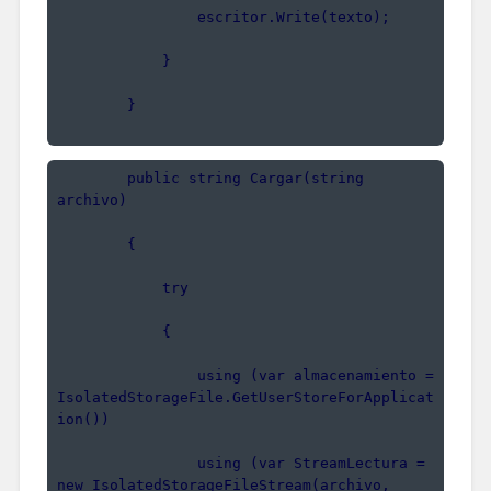
                escritor.Write(texto);
            }
        }
        public string Cargar(string 
archivo)
        {
            try
            {
                using (var almacenamiento = 
IsolatedStorageFile.GetUserStoreForApplicat
ion())
                using (var StreamLectura = 
new IsolatedStorageFileStream(archivo, 