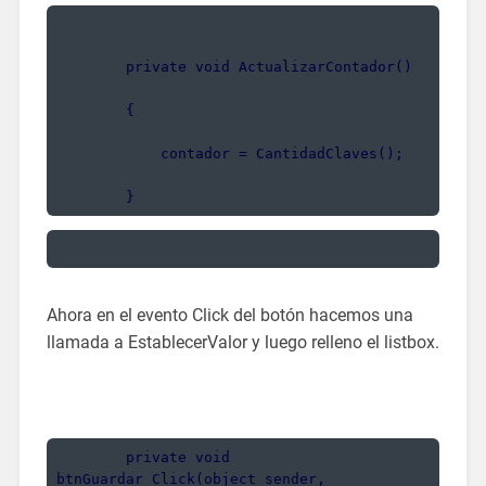
        private void ActualizarContador()
        {
            contador = CantidadClaves();
        }
Ahora en el evento Click del botón hacemos una
llamada a EstablecerValor y luego relleno el listbox.
       private void 
btnGuardar_Click(object sender, 