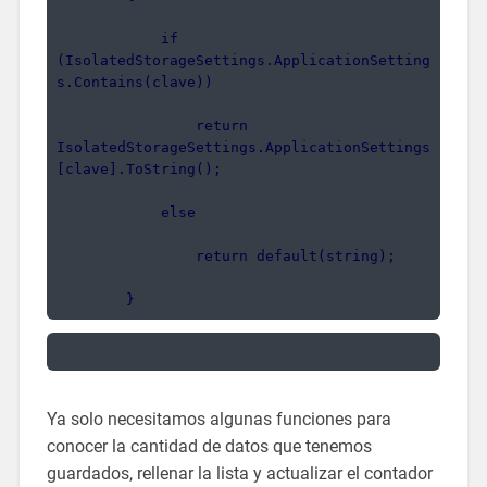
            if 
(IsolatedStorageSettings.ApplicationSetting
s.Contains(clave))
                return 
IsolatedStorageSettings.ApplicationSettings
[clave].ToString();
            else
                return default(string);
        }
Ya solo necesitamos algunas funciones para
conocer la cantidad de datos que tenemos
guardados, rellenar la lista y actualizar el contador