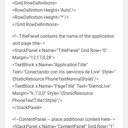
<Grid.RowDefinitions>
<RowDefinition Height="Auto"/>
<RowDefinition Height="*"/>
</Grid.RowDefinitions>
<!–TitlePanel contains the name of the application
and page title–>
<StackPanel x:Name="TitlePanel" Grid.Row="0"
Margin="12,17,0,28">
<TextBlock x:Name="ApplicationTitle"
Text="Conectando con los servicios de Live" Style="
{StaticResource PhoneTextNormalStyle}"/>
<TextBlock x:Name="PageTitle" Text="DemoLive"
Margin="9,-7,0,0" Style="{StaticResource
PhoneTextTitle1Style}"/>
</StackPanel>
<!–ContentPanel – place additional content here–>
<StackPanel x:Name="ContentPanel" Grid.Row="1"