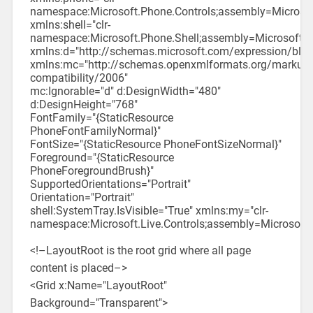
namespace:Microsoft.Phone.Controls;assembly=Microso
xmlns:shell="clr-
namespace:Microsoft.Phone.Shell;assembly=Microsoft.P
xmlns:d="http://schemas.microsoft.com/expression/ble
xmlns:mc="http://schemas.openxmlformats.org/markup-
compatibility/2006"
mc:Ignorable="d" d:DesignWidth="480"
d:DesignHeight="768"
FontFamily="{StaticResource
PhoneFontFamilyNormal}"
FontSize="{StaticResource PhoneFontSizeNormal}"
Foreground="{StaticResource
PhoneForegroundBrush}"
SupportedOrientations="Portrait"
Orientation="Portrait"
shell:SystemTray.IsVisible="True" xmlns:my="clr-
namespace:Microsoft.Live.Controls;assembly=Microsoft.L
<!–LayoutRoot is the root grid where all page
content is placed–>
<Grid x:Name="LayoutRoot"
Background="Transparent">