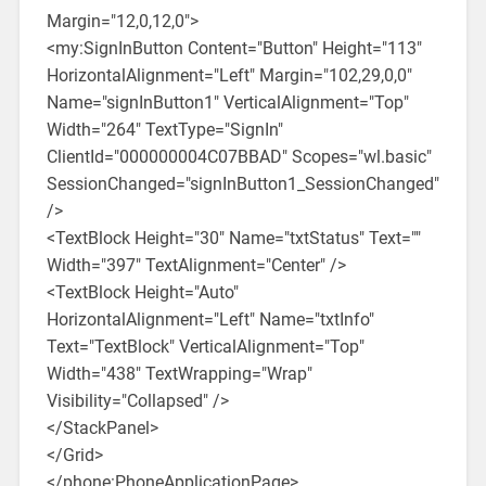
Margin="12,0,12,0">
<my:SignInButton Content="Button" Height="113"
HorizontalAlignment="Left" Margin="102,29,0,0"
Name="signInButton1" VerticalAlignment="Top"
Width="264" TextType="SignIn"
ClientId="000000004C07BBAD" Scopes="wl.basic"
SessionChanged="signInButton1_SessionChanged"
/>
<TextBlock Height="30" Name="txtStatus" Text=""
Width="397" TextAlignment="Center" />
<TextBlock Height="Auto"
HorizontalAlignment="Left" Name="txtInfo"
Text="TextBlock" VerticalAlignment="Top"
Width="438" TextWrapping="Wrap"
Visibility="Collapsed" />
</StackPanel>
</Grid>
</phone:PhoneApplicationPage>