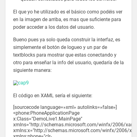
El que yo he utilizado es el básico como podéis ver
en la imagen de arriba, es mas que suficiente para
poder acceder a los datos del usuario.
Bueno pues ya solo queda construir la interfaz, es
simplemente el botón de logueo y un par de
textblocks para mostrar que estas conectando y
otro para enseñar la info del usuario, quedaría de la
siguiente manera:
El código en XAML sería el siguiente:
[sourcecode language=»xml» autolinks=»false»]
<phone:PhoneApplicationPage
x:Class="DemoLive1.MainPage"
xmlns="http://schemas.microsoft.com/winfx/2006/xaml/
xmlns:x="http://schemas.microsoft.com/winfx/2006/xam
xmlns:phone="clr-