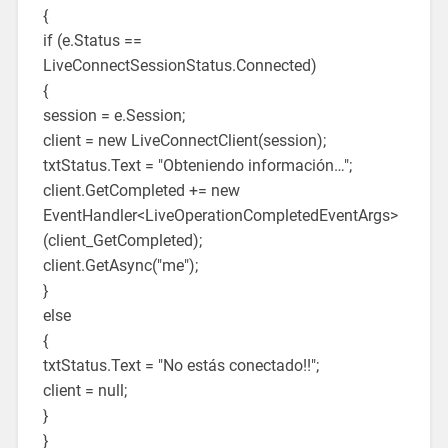
{
if (e.Status ==
LiveConnectSessionStatus.Connected)
{
session = e.Session;
client = new LiveConnectClient(session);
txtStatus.Text = "Obteniendo información…";
client.GetCompleted += new
EventHandler<LiveOperationCompletedEventArgs>
(client_GetCompleted);
client.GetAsync("me");
}
else
{
txtStatus.Text = "No estás conectado!!";
client = null;
}
}