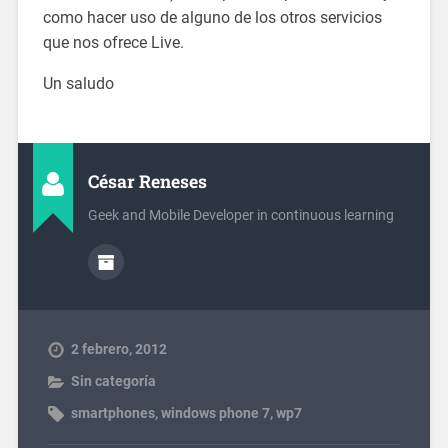
como hacer uso de alguno de los otros servicios
que nos ofrece Live.
Un saludo
César Reneses
Geek and Mobile Developer in continuous learning
2 febrero, 2012
Sin categoría
smartphones
,
windows phone 7
,
wp7