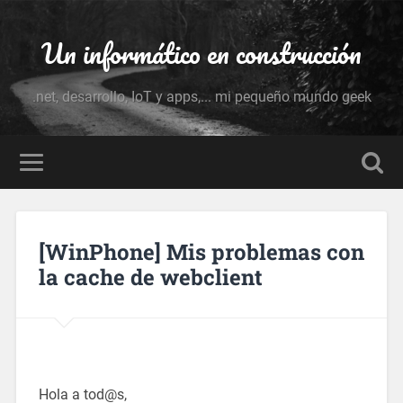
Un informático en construcción
.net, desarrollo, IoT y apps,... mi pequeño mundo geek
[WinPhone] Mis problemas con
la cache de webclient
Hola a tod@s,