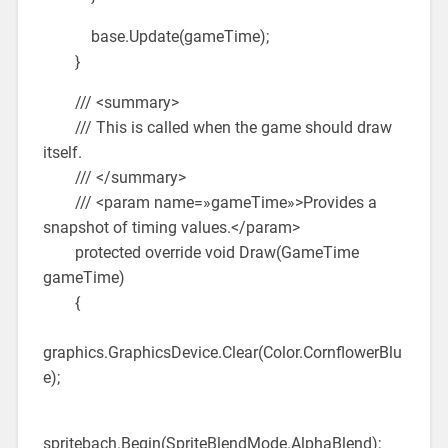
base.Update(gameTime);
}
/// <summary>
/// This is called when the game should draw
itself.
/// </summary>
/// <param name=»gameTime»>Provides a
snapshot of timing values.</param>
protected override void Draw(GameTime
gameTime)
{
graphics.GraphicsDevice.Clear(Color.CornflowerBlu
e);
spritebach.Begin(SpriteBlendMode.AlphaBlend);