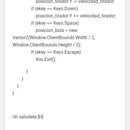
posicion_tirador.Y -= velocidad_tirador;
if (ekey == Keys.Down)
posicion_tirador.Y += velocidad_tirador;
if (ekey == Keys.Space)
posicion_bola = new
Vector2(Window.ClientBounds.Width / 2,
Window.ClientBounds.Height / 2);
if (ekey == Keys.Escape)
this.Exit();
}
}
}
}
Un saludete [H]