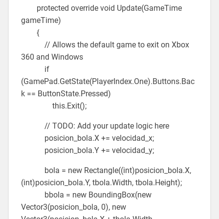
protected override void Update(GameTime
gameTime)
{
// Allows the default game to exit on Xbox
360 and Windows
if
(GamePad.GetState(PlayerIndex.One).Buttons.Bac
k == ButtonState.Pressed)
this.Exit();
// TODO: Add your update logic here
posicion_bola.X += velocidad_x;
posicion_bola.Y += velocidad_y;
bola = new Rectangle((int)posicion_bola.X,
(int)posicion_bola.Y, tbola.Width, tbola.Height);
bbola = new BoundingBox(new
Vector3(posicion_bola, 0), new