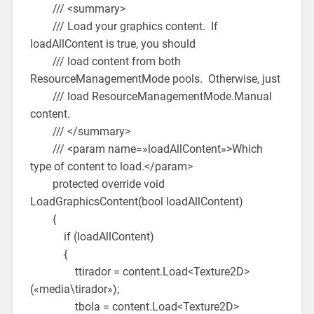
/// <summary>
/// Load your graphics content. If
loadAllContent is true, you should
/// load content from both
ResourceManagementMode pools. Otherwise, just
/// load ResourceManagementMode.Manual
content.
/// </summary>
/// <param name=»loadAllContent»>Which
type of content to load.</param>
protected override void
LoadGraphicsContent(bool loadAllContent)
{
if (loadAllContent)
{
ttirador = content.Load<Texture2D>
(«media\tirador»);
tbola = content.Load<Texture2D>