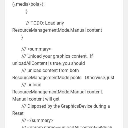
(«media\bola»);
}
// TODO: Load any
ResourceManagementMode.Manual content
}
/// <summary>
/// Unload your graphics content. If
unloadAllContent is true, you should
/// unload content from both
ResourceManagementMode pools. Otherwise, just
/// unload
ResourceManagementMode.Manual content.
Manual content will get
/// Disposed by the GraphicsDevice during a
Reset.
/// </summary>
/// <param name=»unloadAllContent»>Which