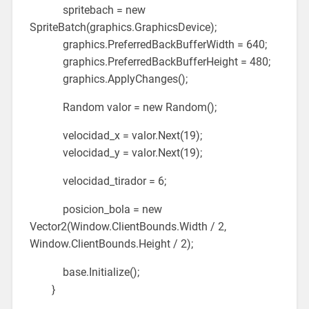
spritebach = new
SpriteBatch(graphics.GraphicsDevice);
graphics.PreferredBackBufferWidth = 640;
graphics.PreferredBackBufferHeight = 480;
graphics.ApplyChanges();
Random valor = new Random();
velocidad_x = valor.Next(19);
velocidad_y = valor.Next(19);
velocidad_tirador = 6;
posicion_bola = new
Vector2(Window.ClientBounds.Width / 2,
Window.ClientBounds.Height / 2);
base.Initialize();
}