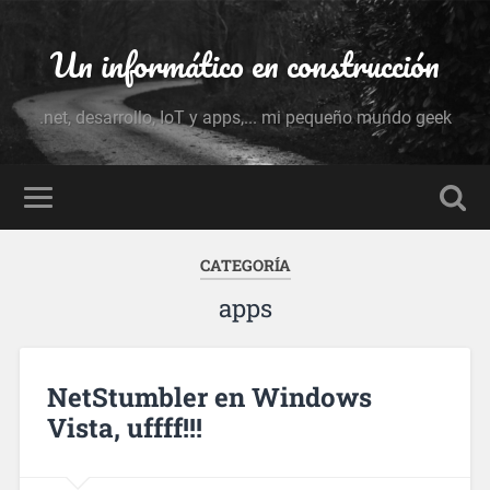
Un informático en construcción
.net, desarrollo, IoT y apps,... mi pequeño mundo geek
CATEGORÍA
apps
NetStumbler en Windows
Vista, uffff!!!