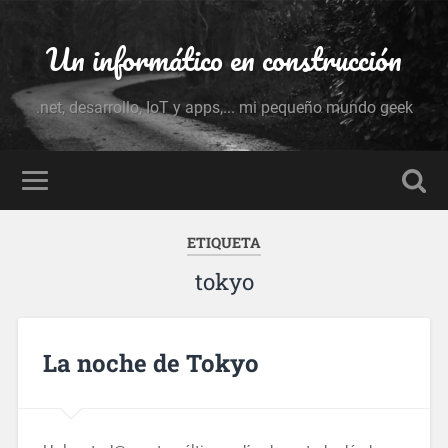
Un informático en construcción
.net, desarrollo, IoT y apps,... mi pequeño mundo geek
ETIQUETA
tokyo
La noche de Tokyo