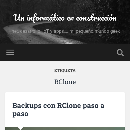
Un informático en construcción
.net, desarrollo, IoT y apps,... mi pequeño mundo geek
ETIQUETA
RClone
Backups con RClone paso a
paso