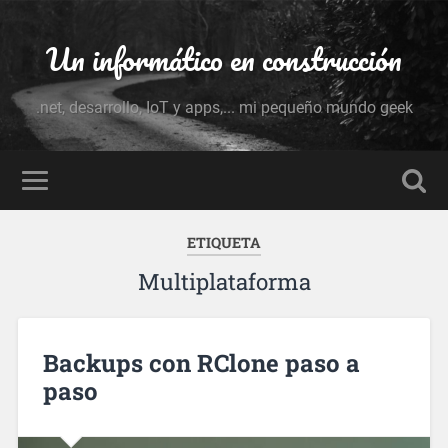
Un informático en construcción
.net, desarrollo, IoT y apps,... mi pequeño mundo geek
ETIQUETA
Multiplataforma
Backups con RClone paso a
paso