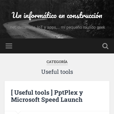
Un informático en construcción
.net, desarrollo, IoT y apps,... mi pequeño mundo geek
CATEGORÍA
Useful tools
[ Useful tools ] PptPlex y
Microsoft Speed Launch