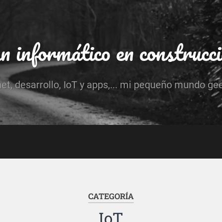
 informático en construcc
net, desarrollo, IoT y apps,... mi pequeño mundo ge
CATEGORÍA
IoT