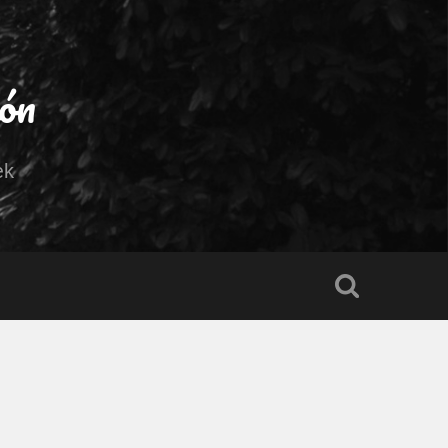
ión
ek